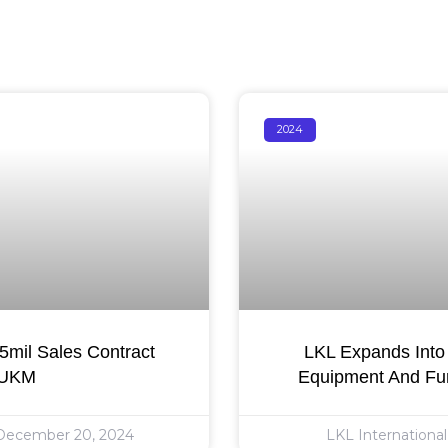
2024
mil Sales Contract
LKL Expands Into 
 UKM
Equipment And Fur
ecember 20, 2024
LKL Internationa