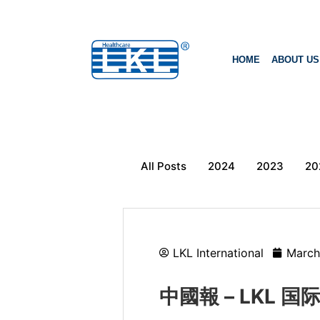
HOME
ABOUT US
All Posts
2024
2023
20
LKL International
March
中國報 – LKL 