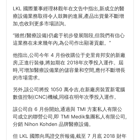
LKL 國際董事經理林觀年在文告中指出,新成立的醫
療設備業務取得令人鼓舞的進展,產品出貨量不斷增
加,也收到更多市場諮詢。
“雖然(醫療設備)仍處于初步發展階段,但我們有信心
這業務在未來幾年內,為公司作出顯著貢獻。”
他指出,公司今年 4 月份收購位于史里肯邦安的新廠
房,正進行裝修,將如期在 2018年次季投入運作。屆
時,可增加醫療設備業的儲容量和空間,應付不斷增長
的市場需求。
另外,該公司將投 1050 萬令吉,在新廠房裝置新電腦
數值控制(CNC)機械,同樣在明年次季投入運作。
該公司自 6 月份開始,通過與 TMI 方案私人有限公
司成立的聯營公司,即 TMI Medik集團私人有限公司,
分銷 Nihon Kohden 品牌醫療設備。
但 LKL 國際向馬證交所報備,截至 7 月底 2018 財年