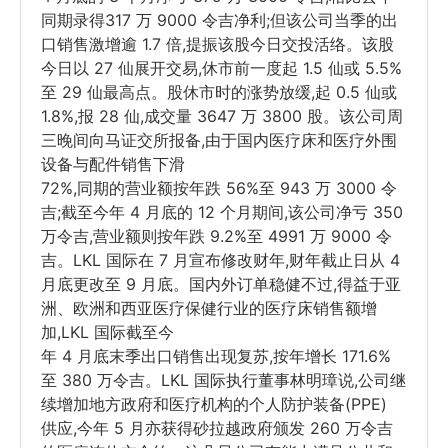
同期录得317 万 9000 令吉净利;但该公司当季的出
口销售激增逾 1.7 倍,提振该股今日交投活络。该股
今日以 27 仙展开交易,休市前一度起 1.5 仙或 5.5%
至 29 仙最高点。股休市时的涨势放缓,起 0.5 仙或
1.8%,报 28 仙,成交量 3647 万 3800 股。该公司周
三晚间向马证交所报备,由于国内医疗床和医疗外围
设备与配件销售下滑
72%,同期的营业额按年跌 56%至 943 万 3000 令
吉;截至今年 4 月底的 12 个月期间,该公司净亏 350
万令吉,营业额则按年跌 9.2%至 4991 万 9000 令
吉。LKL 国际在 7 月宣布修改财年,财年截止日从 4
月底更改至 9 月底。国内外订单稳健不过,得益于亚
洲、欧洲和西亚医疗保健行业的医疗床销售额增
加,LKL 国际截至今
年 4 月底末季出口销售出现复苏,按年增长 171.6%
至 380 万令吉。LKL 国际执行董事林明璋说,公司继
续增加地方政府和医疗机构的个人防护装备(PPE)
供应,今年 5 月亦获得砂拉越政府颁发 260 万令吉